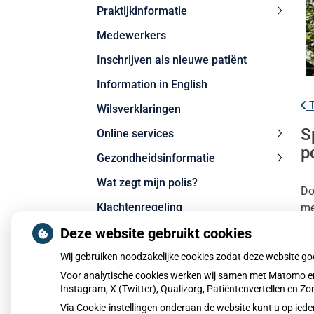
Praktijkinformatie
Praktij
Medewerkers
subme
Inschrijven als nieuwe patiënt
Information in English
T
Wilsverklaringen
S
Online services
Online
p
Gezondheidsinformatie
service
Gezond
subme
Wat zegt mijn polis?
subme
Do
Klachtenregeling
me
hu
Deze website gebruikt cookies
Privacy
Toestemming delen medische
Wij gebruiken noodzakelijke cookies zodat deze website g
gegevens via Mitz
Le
Voor analytische cookies werken wij samen met Matomo en
Pu
Instagram, X (Twitter), Qualizorg, Patiëntenvertellen en 
Via Cookie-instellingen onderaan de website kunt u op i