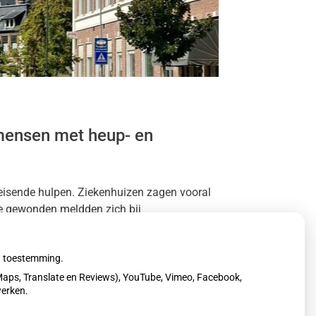
mensen met heup- en
eisende hulpen. Ziekenhuizen zagen vooral
re gewonden meldden zich bij
ranje vanwege sneeuw en bevriezing.
uw toestemming.
aps, Translate en Reviews), YouTube, Vimeo, Facebook,
werken.