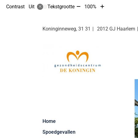
Tekst
Tekst
Contrast
Tekstgrootte
100%
Uit
verkleinen
vergroten
met
met
10%
10%
Koninginneweg, 31
31
2012 GJ
Haarlem
Hoofdmenu
Home
Spoedgevallen