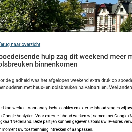
kinformatie
nu
erug naar overzicht
poedeisende hulp zag dit weekend meer 
olsbreuken binnenkomen
s
heidsinformatie
nu
nu
or de gladheid was het afgelopen weekend extra druk op spoed
er ouderen met heup- en polsbreuken na valpartijen. Veel ande
isartsenposten. In grote delen van het land gold code geel of o
oed kan werken. Voor analytische cookies en externe inhoud vragen wij 
es het hele artikel op:
Nationale zorggids
 Google Analytics. Voor externe inhoud werken wij samen met Google (M
blicatiedatum:
12-01-2026
ZorgkaartNederland. Deze partijen kunnen gegevens zoals uw IP-adres ver
eder moment uw toestemming intrekken of aanpassen.