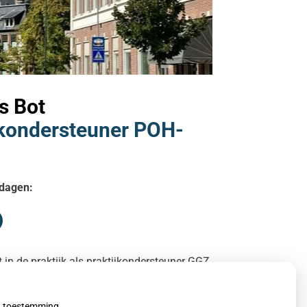
s Bot
jkondersteuner POH-
dagen:
ijdag
 in de praktijk als praktijkondersteuner GGZ
 en vrijdagochtend. Zij biedt ondersteuning
stiek en begeleiding bij klachten van
rd of bij anderszins vastlopen door bepaalde
uw toestemming.