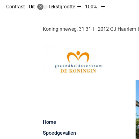
Tekst
Tekst
Contrast
Tekstgrootte
100%
Uit
verkleinen
vergroten
met
met
10%
10%
Koninginneweg, 31
31
2012 GJ
Haarlem
Hoofdmenu
Home
Spoedgevallen