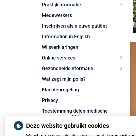
Praktijkinformatie
Praktij
Medewerkers
subme
Inschrijven als nieuwe patiënt
Information in English
Wilsverklaringen
Online services
Online
Gezondheidsinformatie
service
Gezond
subme
Wat zegt mijn polis?
subme
Klachtenregeling
Privacy
Toestemming delen medische
gegevens via Mitz
Deze website gebruikt cookies
Wij gebruiken noodzakelijke cookies zodat deze website g